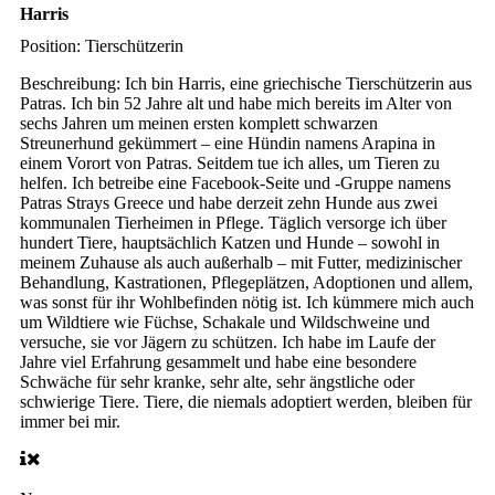
Harris
Position:
Tierschützerin
Beschreibung:
Ich bin Harris, eine griechische Tierschützerin aus
Patras. Ich bin 52 Jahre alt und habe mich bereits im Alter von
sechs Jahren um meinen ersten komplett schwarzen
Streunerhund gekümmert – eine Hündin namens Arapina in
einem Vorort von Patras. Seitdem tue ich alles, um Tieren zu
helfen. Ich betreibe eine Facebook-Seite und -Gruppe namens
Patras Strays Greece und habe derzeit zehn Hunde aus zwei
kommunalen Tierheimen in Pflege. Täglich versorge ich über
hundert Tiere, hauptsächlich Katzen und Hunde – sowohl in
meinem Zuhause als auch außerhalb – mit Futter, medizinischer
Behandlung, Kastrationen, Pflegeplätzen, Adoptionen und allem,
was sonst für ihr Wohlbefinden nötig ist. Ich kümmere mich auch
um Wildtiere wie Füchse, Schakale und Wildschweine und
versuche, sie vor Jägern zu schützen. Ich habe im Laufe der
Jahre viel Erfahrung gesammelt und habe eine besondere
Schwäche für sehr kranke, sehr alte, sehr ängstliche oder
schwierige Tiere. Tiere, die niemals adoptiert werden, bleiben für
immer bei mir.