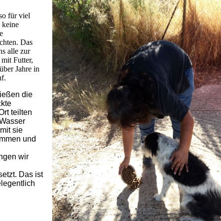
o für viel
 keine
e
chten. Das
ns alle zur
mit Futter,
über Jahre in
f.
ießen die
ckte
rt teilten
 Wasser
mit sie
kommen und
ingen wir
etzt. Das ist
legentlich