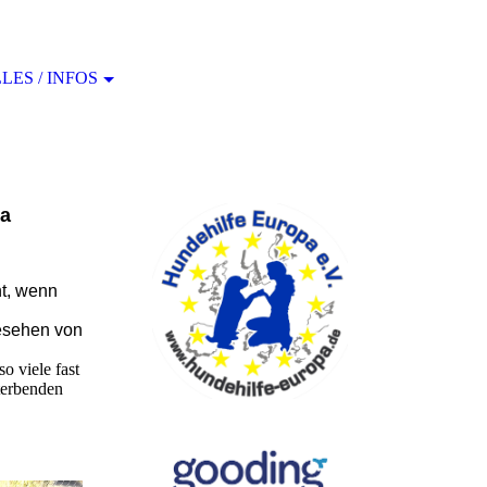
ES / INFOS
pa
ht, wenn
gesehen von
o viele fast
terbenden