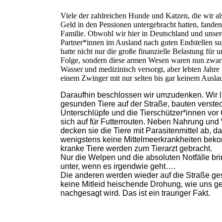
Viele der zahlreichen Hunde und Katzen, die wir als
Geld in den Pensionen untergebracht hatten, fanden
Familie. Obwohl wir hier in Deutschland und unser
Partner*innen im Ausland nach guten Endstellen su
hatte nicht nur die große finanzielle Belastung für u
Folge, sondern diese armen Wesen waren nun zwar 
Wasser und medizinisch versorgt, aber lebten Jahre 
einem Zwinger mit nur selten bis gar keinem Auslau
Daraufhin beschlossen wir umzudenken. Wir l
gesunden Tiere auf der Straße, bauten verste
Unterschlüpfe und die Tierschützer*innen vor O
sich auf für Futterrouten. Neben Nahrung und
decken sie die Tiere mit Parasitenmittel ab, da
wenigstens keine Mittelmeerkrankheiten be
kranke Tiere werden zum Tierarzt gebracht.
Nur die Welpen und die absoluten Notfälle br
unter, wenn es irgendwie geht….
Die anderen werden wieder auf die Straße ges
keine Mitleid heischende Drohung, wie uns ge
nachgesagt wird. Das ist ein trauriger Fakt.