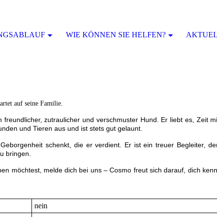
NGSABLAUF
WIE KÖNNEN SIE HELFEN?
AKTUELL
rtet auf seine Familie.
h freundlicher, zutraulicher und verschmuster Hund. Er liebt es, Zeit 
den und Tieren aus und ist stets gut gelaunt.
eborgenheit schenkt, die er verdient. Er ist ein treuer Begleiter, de
u bringen.
n möchtest, melde dich bei uns – Cosmo freut sich darauf, dich ken
nein