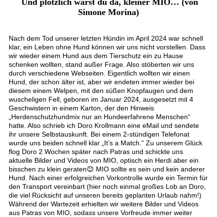
Und plötzlich warst du da, kleiner MIO… (von
Simone Morina)
Nach dem Tod unserer letzten Hündin im April 2024 war schnell
klar, ein Leben ohne Hund können wir uns nicht vorstellen. Dass
wir wieder einem Hund aus dem Tierschutz ein zu Hause
schenken wollten, stand außer Frage. Also stöberten wir uns
durch verschiedene Webseiten. Eigentlich wollten wir einen
Hund, der schon älter ist, aber wir endeten immer wieder bei
diesem einem Welpen, mit den süßen Knopfaugen und dem
wuscheligen Fell, geboren im Januar 2024, ausgesetzt mit 4
Geschwistern in einem Karton, der den Hinweis
„Herdenschutzhundmix nur an Hundeerfahrene Menschen“
hatte. Also schrieb ich Doro Krollmann eine eMail und sendete
ihr unsere Selbstauskunft. Bei einem 2-stündigen Telefonat
wurde uns beiden schnell klar „It’s a Match.“ Zu unserem Glück
flog Doro 2 Wochen später nach Patras und schickte uns
aktuelle Bilder und Videos von MIO, optisch ein Herdi aber ein
bisschen zu klein geraten😊 MIO sollte es sein und kein anderer
Hund. Nach einer erfolgreichen Vorkontrolle wurde ein Termin für
den Transport vereinbart (hier noch einmal großes Lob an Doro,
die viel Rücksicht auf unseren bereits geplanten Urlaub nahm!)
Während der Wartezeit erhielten wir weitere Bilder und Videos
aus Patras von MIO, sodass unsere Vorfreude immer weiter