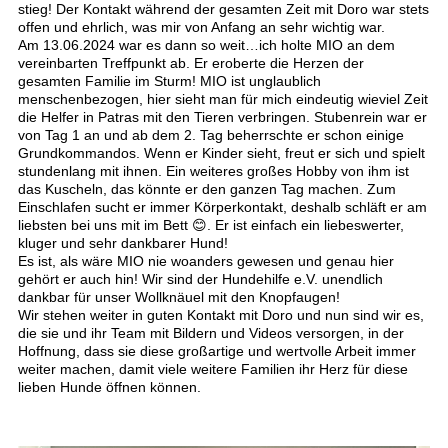
stieg! Der Kontakt während der gesamten Zeit mit Doro war stets
offen und ehrlich, was mir von Anfang an sehr wichtig war.
Am 13.06.2024 war es dann so weit…ich holte MIO an dem
vereinbarten Treffpunkt ab. Er eroberte die Herzen der
gesamten Familie im Sturm! MIO ist unglaublich
menschenbezogen, hier sieht man für mich eindeutig wieviel Zeit
die Helfer in Patras mit den Tieren verbringen. Stubenrein war er
von Tag 1 an und ab dem 2. Tag beherrschte er schon einige
Grundkommandos. Wenn er Kinder sieht, freut er sich und spielt
stundenlang mit ihnen. Ein weiteres großes Hobby von ihm ist
das Kuscheln, das könnte er den ganzen Tag machen. Zum
Einschlafen sucht er immer Körperkontakt, deshalb schläft er am
liebsten bei uns mit im Bett 😊. Er ist einfach ein liebeswerter,
kluger und sehr dankbarer Hund!
Es ist, als wäre MIO nie woanders gewesen und genau hier
gehört er auch hin! Wir sind der Hundehilfe e.V. unendlich
dankbar für unser Wollknäuel mit den Knopfaugen!
Wir stehen weiter in guten Kontakt mit Doro und nun sind wir es,
die sie und ihr Team mit Bildern und Videos versorgen, in der
Hoffnung, dass sie diese großartige und wertvolle Arbeit immer
weiter machen, damit viele weitere Familien ihr Herz für diese
lieben Hunde öffnen können.