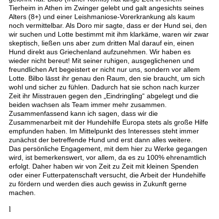
Tierheim in Athen im Zwinger gelebt und galt angesichts seines
Alters (8+) und einer Leishmaniose-Vorerkrankung als kaum
noch vermittelbar. Als Doro mir sagte, dass er der Hund sei, den
wir suchen und Lotte bestimmt mit ihm klarkäme, waren wir zwar
skeptisch, ließen uns aber zum dritten Mal darauf ein, einen
Hund direkt aus Griechenland aufzunehmen. Wir haben es
wieder nicht bereut! Mit seiner ruhigen, ausgeglichenen und
freundlichen Art begeistert er nicht nur uns, sondern vor allem
Lotte. Bilbo lässt ihr genau den Raum, den sie braucht, um sich
wohl und sicher zu fühlen. Dadurch hat sie schon nach kurzer
Zeit ihr Misstrauen gegen den „Eindringling“ abgelegt und die
beiden wachsen als Team immer mehr zusammen.
Zusammenfassend kann ich sagen, dass wir die
Zusammenarbeit mit der Hundehilfe Europa stets als große Hilfe
empfunden haben. Im Mittelpunkt des Interesses steht immer
zunächst der betreffende Hund und erst dann alles weitere.
Das persönliche Engagement, mit dem hier zu Werke gegangen
wird, ist bemerkenswert, vor allem, da es zu 100% ehrenamtlich
erfolgt. Daher haben wir von Zeit zu Zeit mit kleinen Spenden
oder einer Futterpatenschaft versucht, die Arbeit der Hundehilfe
zu fördern und werden dies auch gewiss in Zukunft gerne
machen.
l