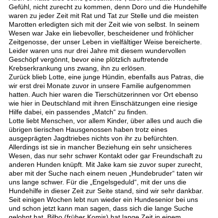
Gefühl, nicht zurecht zu kommen, denn Doro und die Hundehilfe
waren zu jeder Zeit mit Rat und Tat zur Stelle und die meisten
Marotten erledigten sich mit der Zeit wie von selbst. In seinem
Wesen war Jake ein liebevoller, bescheidener und fröhlicher
Zeitgenosse, der unser Leben in vielfältiger Weise bereicherte.
Leider waren uns nur drei Jahre mit diesem wundervollen
Geschöpf vergönnt, bevor eine plötzlich auftretende
Krebserkrankung uns zwang, ihn zu erlösen.
Zurück blieb Lotte, eine junge Hündin, ebenfalls aus Patras, die
wir erst drei Monate zuvor in unsere Familie aufgenommen
hatten. Auch hier waren die Tierschützerinnen vor Ort ebenso
wie hier in Deutschland mit ihren Einschätzungen eine riesige
Hilfe dabei, ein passendes „Match“ zu finden.
Lotte liebt Menschen, vor allem Kinder, über alles und auch die
übrigen tierischen Hausgenossen haben trotz eines
ausgeprägten Jagdtriebes nichts von ihr zu befürchten.
Allerdings ist sie in mancher Beziehung ein sehr unsicheres
Wesen, das nur sehr schwer Kontakt oder gar Freundschaft zu
anderen Hunden knüpft. Mit Jake kam sie zuvor super zurecht,
aber mit der Suche nach einem neuen „Hundebruder“ taten wir
uns lange schwer. Für die „Engelsgeduld“, mit der uns die
Hundehilfe in dieser Zeit zur Seite stand, sind wir sehr dankbar.
Seit einigen Wochen lebt nun wieder ein Hundesenior bei uns
und schon jetzt kann man sagen, dass sich die lange Suche
gelohnt hat. Bilbo (früher Komis) hat lange Zeit in einem