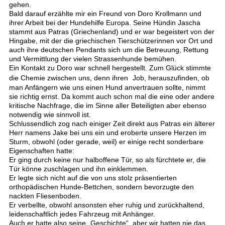
gehen.
Bald darauf erzählte mir ein Freund von Doro Krollmann und
ihrer Arbeit bei der Hundehilfe Europa. Seine Hündin Jascha
stammt aus Patras (Griechenland) und er war begeistert von der
Hingabe, mit der die griechischen Tierschützerinnen vor Ort und
auch ihre deutschen Pendants sich um die Betreuung, Rettung
und Vermittlung der vielen Strassenhunde bemühen.
Ein Kontakt zu Doro war schnell hergestellt. Zum Glück stimmte
die Chemie zwischen uns, denn ihren
Job, herauszufinden, ob
man Anfängern wie uns einen Hund anvertrauen sollte, nimmt
sie richtig ernst. Da kommt auch schon mal die eine oder andere
kritische Nachfrage, die im Sinne aller Beteiligten aber ebenso
notwendig wie sinnvoll ist.
Schlussendlich zog nach einiger Zeit direkt aus Patras ein älterer
Herr namens Jake bei uns ein und eroberte unsere Herzen im
Sturm, obwohl (oder gerade, weil) er einige recht sonderbare
Eigenschaften hatte:
Er ging durch keine nur halboffene Tür, so als fürchtete er, die
Tür könne zuschlagen und ihn einklemmen.
Er legte sich nicht auf die von uns stolz präsentierten
orthopädischen Hunde-Bettchen, sondern bevorzugte den
nackten Fliesenboden.
Er verbellte, obwohl ansonsten eher ruhig und zurückhaltend,
leidenschaftlich jedes Fahrzeug mit Anhänger.
Auch er hatte also seine „Geschichte“, aber wir hatten nie das