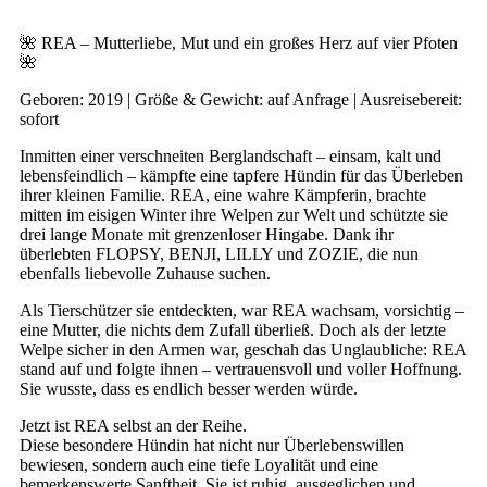
🌺 REA – Mutterliebe, Mut und ein großes Herz auf vier Pfoten
🌺
Geboren: 2019 | Größe & Gewicht: auf Anfrage | Ausreisebereit:
sofort
Inmitten einer verschneiten Berglandschaft – einsam, kalt und
lebensfeindlich – kämpfte eine tapfere Hündin für das Überleben
ihrer kleinen Familie. REA, eine wahre Kämpferin, brachte
mitten im eisigen Winter ihre Welpen zur Welt und schützte sie
drei lange Monate mit grenzenloser Hingabe. Dank ihr
überlebten FLOPSY, BENJI, LILLY und ZOZIE, die nun
ebenfalls liebevolle Zuhause suchen.
Als Tierschützer sie entdeckten, war REA wachsam, vorsichtig –
eine Mutter, die nichts dem Zufall überließ. Doch als der letzte
Welpe sicher in den Armen war, geschah das Unglaubliche: REA
stand auf und folgte ihnen – vertrauensvoll und voller Hoffnung.
Sie wusste, dass es endlich besser werden würde.
Jetzt ist REA selbst an der Reihe.
Diese besondere Hündin hat nicht nur Überlebenswillen
bewiesen, sondern auch eine tiefe Loyalität und eine
bemerkenswerte Sanftheit. Sie ist ruhig, ausgeglichen und